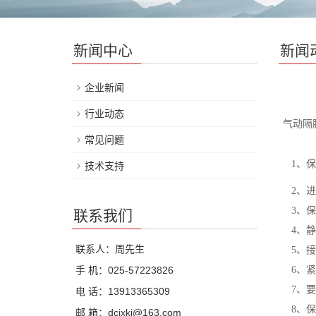
新闻中心
新闻
企业新闻
行业动态
气动隔
常见问题
1、保
技术支持
2、进
3、保
联系我们
4、静
联系人：周先生
5、接
手 机：025-57223826
6、紧
7、要
电 话：13913365309
8、保
邮 箱：dcjxkj@163.com