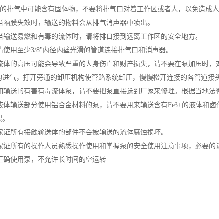
的排气中可能含有固体物，不要将排气口对着工作区或者人，以免造成人
当隔膜失效时，输送的物料会从排气消声器中喷出。
当输送易燃和有毒的流体时，请将排口接到远离工作区的安全地方。
请使用至少3/8"内径内壁光滑的管道连接排气口和消声器。
流体的高压可能会导致严重的人身伤亡和财产损失，请不要在泵加压时，
的进气，打开旁通的卸压机构使管路系统卸压，慢慢松开连接的各管道接
如输送的有害有毒流体泵，请不要把泵直接送到厂家来修理。根据当地法
液体输送部分使用铝合金材料的泵，请不要用来输送含有Fe3+的液体和
裂。
保证所有接触输送体的部件不会被输送的流体腐蚀损坏。
保证所有的操作人员熟悉操作使用和掌握泵的安全使用注意事项，必要的
正确使用泵，不允许长时间的空运转