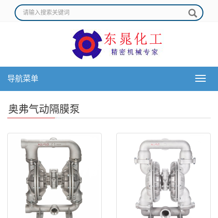
导航菜单
导
航
菜
奥弗气动隔膜泵
单