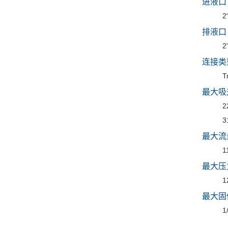
进液口
2
排液口
2
连接类
T
最大吸
2
3
最大流
1
最大压
1
最大固
1