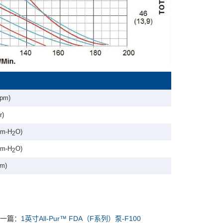
lpm)
r)
 m-H
O)
2
 m-H
O)
2
m)
一篇：
1英寸All-Pur™️ FDA（F系列）泵-F100