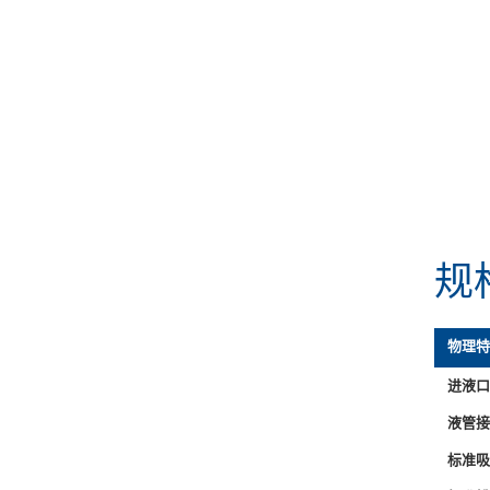
规
物理特
进液口
液管接
标准吸