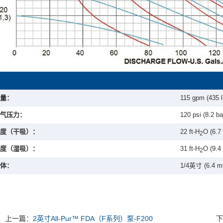
量：
115 gpm (435 
气压力：
120 psi (8.2 ba
度（干吸）：
22 ft-H
O (6.7
2
度（湿吸）：
31 ft-H
O (9.4
2
体：
1/4英寸 (6.4 m
上一篇：
2英寸All-Pur™️ FDA（F系列）泵-F200
下