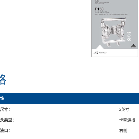
格
性
尺寸：
2英寸
头类型：
卡箍连接
液口：
右侧