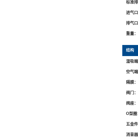
标准排
进气口
排气口
重量：
结构
湿吸端
空气端
隔膜：
阀门：
阀座：
O型圈
五金件
消音器