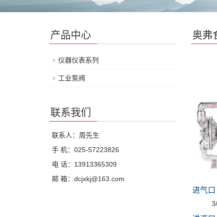
产品中心
奥弗
仪器仪表系列
工业泵阀
联系我们
联系人：周先生
手 机：025-57223826
电 话：13913365309
邮 箱：dcjxkj@163.com
进气口
3