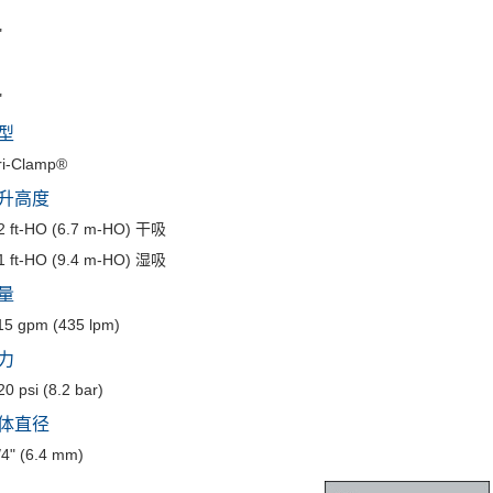
"
"
型
ri-Clamp®
升高度
2 ft-H
O (6.7 m-H
O) 干吸
1 ft-H
O (9.4 m-H
O) 湿吸
量
15 gpm (435 lpm)
力
20 psi (8.2 bar)
体直径
/4" (6.4 mm)