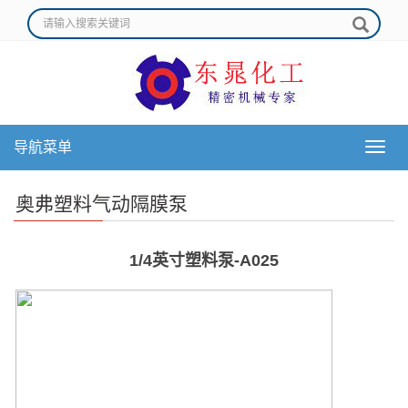
导航菜单
导
航
菜
奥弗塑料气动隔膜泵
单
1/4英寸塑料泵-A025